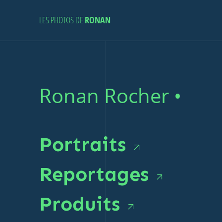
LES PHOTOS DE
RONAN
Ronan
Ronan R
Rocher,
Portraits
photographe
Reportages
à
Produits
Nantes